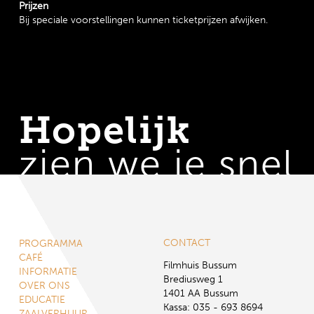
Prijzen
Bij speciale voorstellingen kunnen ticketprijzen afwijken.
Hopelijk
zien we je snel
CONTACT
PROGRAMMA
CAFÉ
Filmhuis Bussum
INFORMATIE
Brediusweg 1
OVER ONS
1401 AA Bussum
EDUCATIE
Kassa: 035 - 693 8694
ZAALVERHUUR