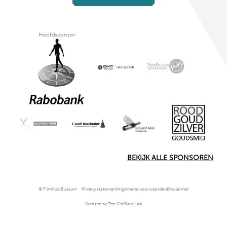
Hoofdsponsor
BEKIJK ALLE SPONSOREN
© Filmhuis Bussum
Privacy statement
Algemene voorwaarden
Disclaimer
Website by The Cre8ion.Lab