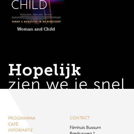
Woman and Child
Hopelijk
zien we je snel
CONTACT
PROGRAMMA
CAFÉ
Filmhuis Bussum
INFORMATIE
Brediusweg 1