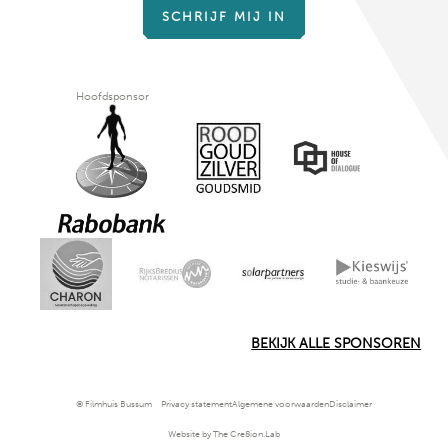
SCHRIJF MIJ IN
Hoofdsponsor
BEKIJK ALLE SPONSOREN
© Filmhuis Bussum
Privacy statement
Algemene voorwaarden
Disclaimer
Website by The Cre8ion.Lab