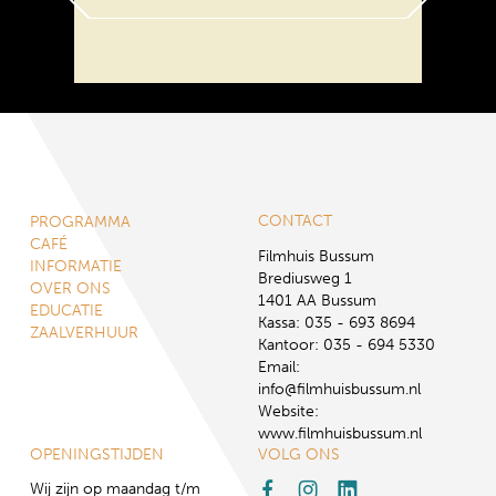
CONTACT
PROGRAMMA
CAFÉ
Filmhuis Bussum
INFORMATIE
Brediusweg 1
OVER ONS
1401 AA Bussum
EDUCATIE
Kassa: 035 - 693 8694
ZAALVERHUUR
Kantoor: 035 - 694 5330
Email:
info@filmhuisbussum.nl
Website:
www.filmhuisbussum.nl
OPENINGSTIJDEN
VOLG ONS
Wij zijn op maandag t/m