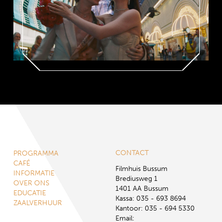
CONTACT
PROGRAMMA
CAFÉ
Filmhuis Bussum
INFORMATIE
Brediusweg 1
OVER ONS
1401 AA Bussum
EDUCATIE
Kassa: 035 - 693 8694
ZAALVERHUUR
Kantoor: 035 - 694 5330
Email: