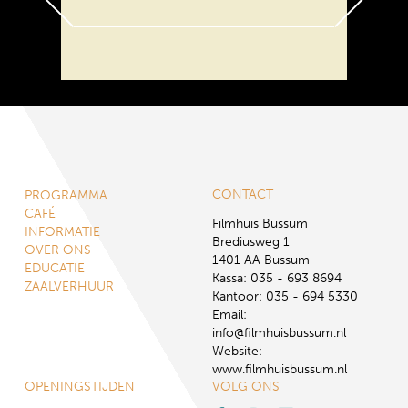
CONTACT
PROGRAMMA
CAFÉ
Filmhuis Bussum
INFORMATIE
Brediusweg 1
OVER ONS
1401 AA Bussum
EDUCATIE
Kassa: 035 - 693 8694
ZAALVERHUUR
Kantoor: 035 - 694 5330
Email:
info@filmhuisbussum.nl
Website:
www.filmhuisbussum.nl
OPENINGSTIJDEN
VOLG ONS