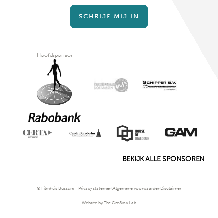
SCHRIJF MIJ IN
Hoofdsponsor
BEKIJK ALLE SPONSOREN
© Filmhuis Bussum
Privacy statement
Algemene voorwaarden
Disclaimer
Website by The Cre8ion.Lab