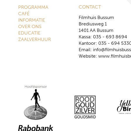
CONTACT
PROGRAMMA
CAFÉ
Filmhuis Bussum
INFORMATIE
Brediusweg 1
OVER ONS
1401 AA Bussum
EDUCATIE
Kassa: 035 - 693 8694
ZAALVERHUUR
Kantoor: 035 - 694 533
Email:
info@filmhuisbus
Website:
www.filmhuisb
Hoofdsponsor