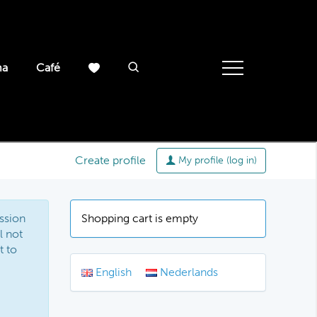
ma
Café