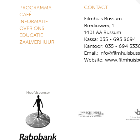
CONTACT
PROGRAMMA
CAFÉ
Filmhuis Bussum
INFORMATIE
Brediusweg 1
OVER ONS
1401 AA Bussum
EDUCATIE
Kassa: 035 - 693 8694
ZAALVERHUUR
Kantoor: 035 - 694 533
Email:
info@filmhuisbus
Website:
www.filmhuisb
Hoofdsponsor