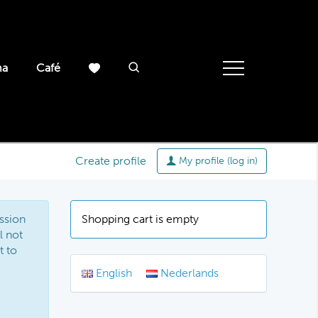
ma
Café