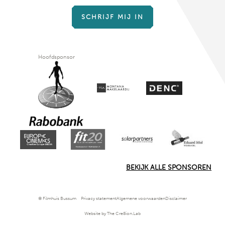
SCHRIJF MIJ IN
Hoofdsponsor
BEKIJK ALLE SPONSOREN
© Filmhuis Bussum
Privacy statement
Algemene voorwaarden
Disclaimer
Website by The Cre8ion.Lab