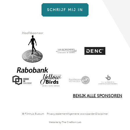
SCHRIJF MIJ IN
Hoofdsponsor
BEKIJK ALLE SPONSOREN
© Filmhuis Bussum
Privacy statement
Algemene voorwaarden
Disclaimer
Website by The Cre8ion.Lab