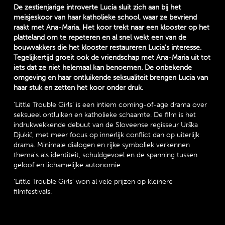
De zestienjarige introverte Lucia sluit zich aan bij het
meisjeskoor van haar katholieke school, waar ze bevriend
raakt met Ana-Maria. Het koor trekt naar een klooster op het
platteland om te repeteren en al snel wekt een van de
bouwvakkers die het klooster restaureren Lucia’s interesse.
Tegelijkertijd groeit ook de vriendschap met Ana-Maria uit tot
iets dat ze niet helemaal kan benoemen. De onbekende
omgeving en haar ontluikende seksualiteit brengen Lucia van
haar stuk en zetten het koor onder druk.
‘Little Trouble Girls’ is een intiem coming-of-age drama over
seksueel ontluiken en katholieke schaamte. De film is het
indrukwekkende debuut van de Sloveense regisseur Urška
Djukić, met meer focus op innerlijk conflict dan op uiterlijk
drama. Minimale dialogen en rijke symboliek verkennen
thema's als identiteit, schuldgevoel en de spanning tussen
geloof en lichamelijke autonomie.
‘Little Trouble Girls’ won al vele prijzen op kleinere
filmfestivals.