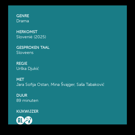
GENRE
Drama
HERKOMST
Slovenië (2025)
GESPROKEN TAAL
Sloveens
REGIE
Urška Djukić
MET
Jara Sofija Ostan, Mina Švajger, Saša Tabaković
DUUR
89 minuten
KIJKWIJZER